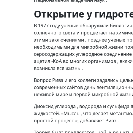
Национальной академии наук .
Открытие у гидрот
В 1977 году ученые обнаружили биологич
солнечного света и процветает на химиче
этими заключениями , позднее ученые пр
необходимыми для микробной жизни появл
серосодержащих углеродное соединение 
ацетил -КоА во многих организмов , вклю
возникла вся жизнь .
Вопрос Ривз и его коллеги задались цел
современных сайтов день вентиляционны
неживой мире и первой микробной жизни
Диоксид углерода , водорода и сульфид
жидкостей. «Мысль , что делает метанти
простой процесс «, добавляет Ривз .
Теория была привлекательной, и решить 