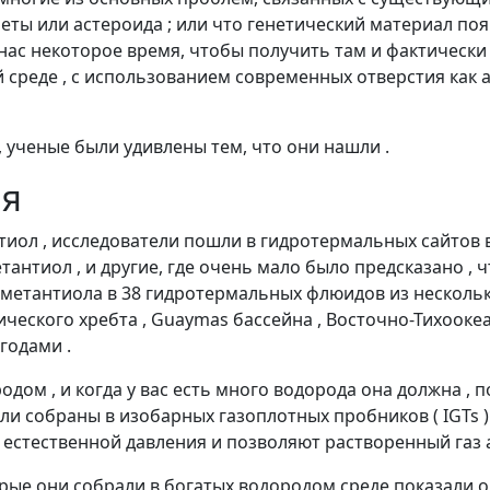
ты или астероида ; или что генетический материал появ
о нас некоторое время, чтобы получить там и фактически
 среде , с использованием современных отверстия как а
, ученые были удивлены тем, что они нашли .
ия
иол , исследователи пошли в гидротермальных сайтов
антиол , и другие, где очень мало было предсказано ,
метантиола в 38 гидротермальных флюидов из нескольк
ческого хребта , Guaymas бассейна , Восточно-Тихооке
годами .
дом , и когда у вас есть много водорода она должна , п
ыли собраны в изобарных газоплотных пробников ( IGTs 
естественной давления и позволяют растворенный газ 
орые они собрали в богатых водородом среде показали 