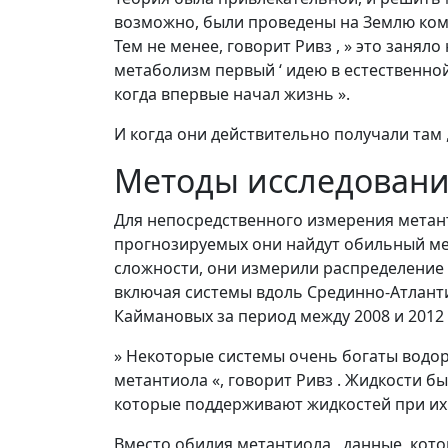
возможно, были проведены на Землю коме
Тем не менее, говорит Ривз , » это занял
метаболизм первый ‘ идею в естественной
когда впервые начал жизнь ».
И когда они действительно получали там 
Методы исследован
Для непосредственного измерения метант
прогнозируемых они найдут обильный мет
сложности, они измерили распределение 
включая системы вдоль Срединно-Атланти
Каймановых за период между 2008 и 2012 
» Некоторые системы очень богаты водоро
метантиола «, говорит Ривз . Жидкости б
которые поддерживают жидкостей при их 
Вместо обилия метантиола , данные, кот