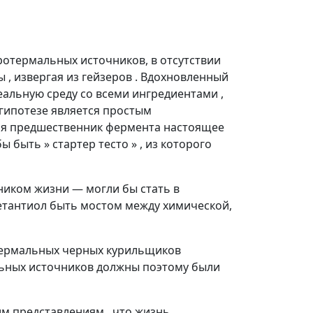
ротермальных источников, в отсутствии
 , извергая из гейзеров . Вдохновленный
альную среду со всеми ингредиентами ,
гипотезе является простым
кая предшественник фермента настоящее
 быть » стартер тесто » , из которого
ником жизни — могли бы стать в
етантиол быть мостом между химической,
отермальных черных курильщиков
альных источников должны поэтому были
 представлениям , что жизнь ,