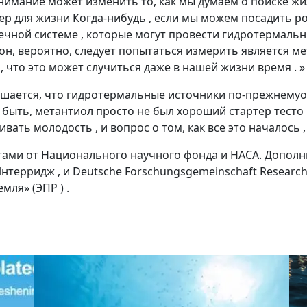
имание может изменить то, как мы думаем о поиске жизн
ер для жизни Когда-нибудь , если мы можем посадить р
ечной системе , которые могут провести гидротермальн
он, вероятно, следует попытаться измерить является мет
, что это может случиться даже в нашей жизни время . »
глашается, что гидротермальные источники по-прежнему
жет быть, метантиол просто не был хороший стартер тес
ть молодость , и вопрос о том, как все это началось ,
тами от Национального научного фонда и НАСА. Допол
Интерридж , и Deutsche Forschungsgemeinschaft Research
ля» (ЭПР ) .