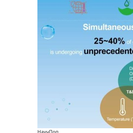
НаучПоп