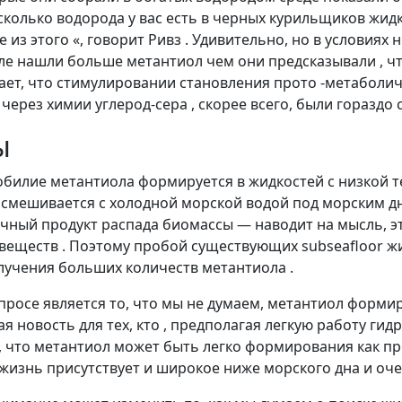
сколько водорода у вас есть в черных курильщиков жидко
 из этого «, говорит Ривз . Удивительно, но в условиях
еле нашли больше метантиол чем они предсказывали , ч
чает, что стимулировании становления прото -метаболи
ерез химии углерод-сера , скорее всего, были гораздо 
ы
билие метантиола формируется в жидкостей с низкой тем
смешивается с холодной морской водой под морским дн
очный продукт распада биомассы — наводит на мысль, эт
еществ . Поэтому пробой существующих subseafloor жи
лучения больших количеств метантиола .
просе является то, что мы не думаем, метантиол форми
я новость для тех, кто , предполагая легкую работу ги
д , что метантиол может быть легко формирования как 
 жизнь присутствует и широкое ниже морского дна и оче