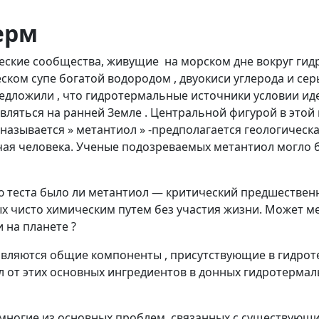
ерм
еские сообщества, живущие на морском дне вокруг гид
ском супе богатой водородом , двуокиси углерода и серы
едложили , что гидротермальные источники условии иде
яться на ранней Земле . Центральной фигурой в этой 
называется » метантиол » -предполагается геологичес
чая человека. Ученые подозреваемых метантиол могло бы
ью теста было ли метантиол — критический предшествен
х чисто химическим путем без участия жизни. Может м
 на планете ?
а являются общие компоненты , присутствующие в гидр
ол от этих основных ингредиентов в донных гидротерм
многие из основных проблем, связанных с существующим