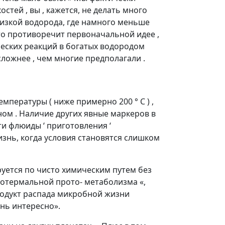
стей , вы , кажется, не делать много
 низкой водорода, где намного меньше
то противоречит первоначальной идее ,
ческих реакций в богатых водородом
сложнее , чем многие предполагали .
пературы ( ниже примерно 200 ° С ) ,
ом . Наличие других явные маркеров в
и флюиды ‘ приготовления ‘
знь, когда условия становятся слишком
руется по чисто химическим путем без
дротермальной прото- метаболизма «,
продукт распада микробной жизни
нь интересно».