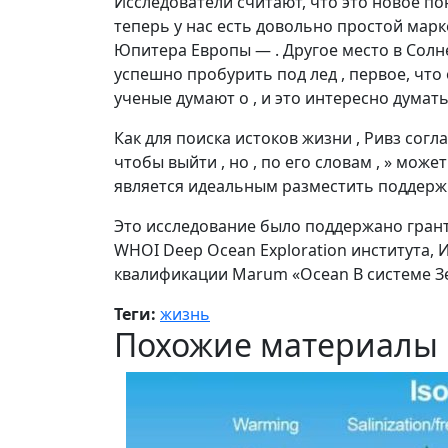
Исследователи считают, что это новое пон
теперь у нас есть довольно простой марк
Юпитера Европы — . Другое место в Солн
успешно пробурить под лед , первое, что 
ученые думают о , и это интересно думать
Как для поиска истоков жизни , Ривз со
чтобы выйти , но , по его словам , » мо
является идеальным разместить поддержива
Это исследование было поддержано гран
WHOI Deep Ocean Exploration института, 
квалификации Marum «Ocean В системе Зем
Теги:
жизнь
Похожие материалы