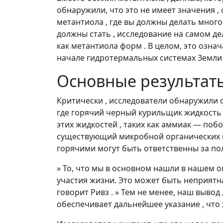
обнаружили, что это не имеет значения , 
метантиола , где вы должны делать многое
должны стать , исследование на самом д
как метантиола форм . В целом, это озна
начале гидротермальных системах Земли ч
Основные результат
Критически , исследователи обнаружили о
где горячий черный курильщик жидкость 
этих жидкостей , таких как аммиак — поб
существующий микробной органических в
горячими могут быть ответственны за по
» То, что мы в основном нашли в нашем о
участия жизни. Это может быть неприятна
говорит Ривз . » Тем не менее, наш выво
обеспечивает дальнейшее указание , что