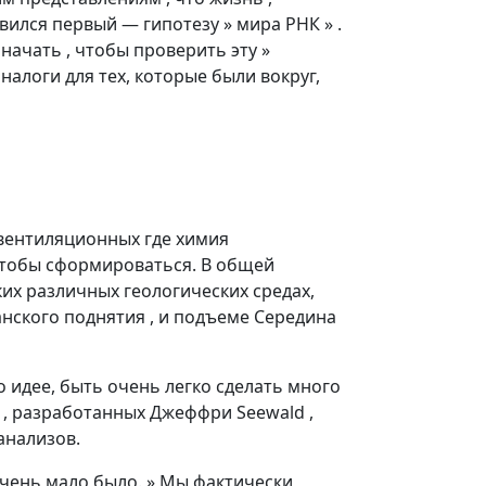
ился первый — гипотезу » мира РНК » .
 начать , чтобы проверить эту »
налоги для тех, которые были вокруг,
 вентиляционных где химия
 чтобы сформироваться. В общей
их различных геологических средах,
анского поднятия , и подъеме Середина
о идее, быть очень легко сделать много
) , разработанных Джеффри Seewald ,
анализов.
очень мало было. » Мы фактически