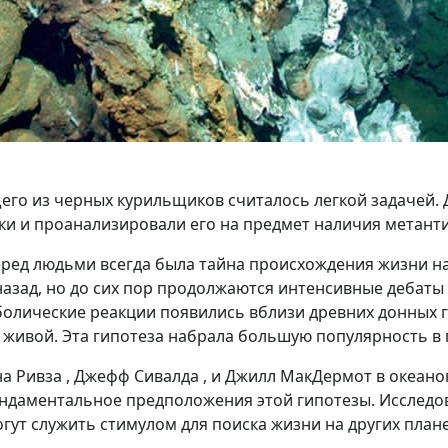
го из черных курильщиков считалось легкой задачей. 
ки и проанализировали его на предмет наличия метант
ред людьми всегда была тайна происхождения жизни на
азад, но до сих пор продолжаются интенсивные дебаты 
аболические реакции появились вблизи древних донных
 живой. Эта гипотеза набрала большую популярность в п
а Ривза , Джефф Сивалда , и Джилл МакДермот в океано
ндаментальное предположения этой гипотезы. Исследова
огут служить стимулом для поиска жизни на других плане