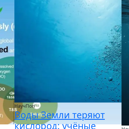
НаучПоп
Воды Земли теряют
кислород: учёные