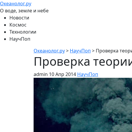
Океанолог.ру
О воде, земле и небе
Новости
Космос
Технологии
НаучПоп
Океанолог.ру
>
НаучПоп
>
Проверка теор
Проверка теори
admin
10 Апр 2014
НаучПоп