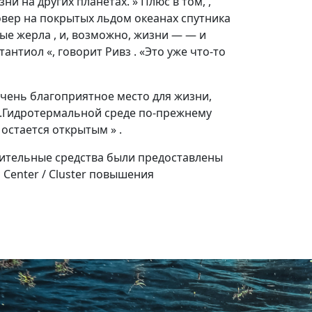
и на других планетах. » Плюс в том, ,
овер на покрытых льдом океанах спутника
ые жерла , и, возможно, жизни — — и
антиол «, говорит Ривз . «Это уже что-то
очень благоприятное место для жизни,
то .Гидротермальной среде по-прежнему
 остается открытым » .
нительные средства были предоставлены
 Center / Cluster повышения