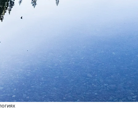
логиях