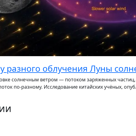
ну разного облучения Луны сол
вке солнечным ветром — потоком заряженных частиц, к
оток по-разному. Исследование китайских учёных, опуб
ции