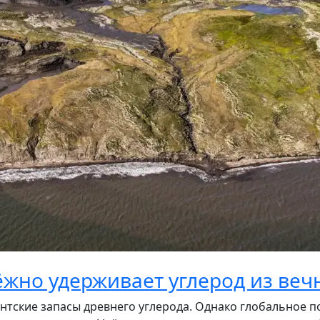
ёжно удерживает углерод из ве
нтские запасы древнего углерода. Однако глобальное по