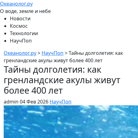
Океанолог.ру
О воде, земле и небе
Новости
Космос
Технологии
НаучПоп
Океанолог.ру
>
НаучПоп
>
Тайны долголетия: как
гренландские акулы живут более 400 лет
Тайны долголетия: как
гренландские акулы живут
более 400 лет
admin
04 Фев 2026
НаучПоп