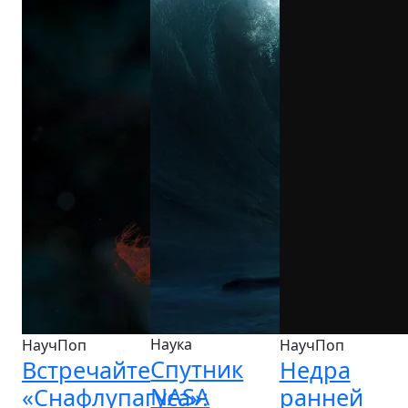
Наука
НаучПоп
НаучПоп
Спутник
Встречайте
Недра
NASA
«Снафлупагуса»:
ранней