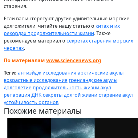
старения.
Если вас интересуют другие удивительные морские
долгожители, читайте нашу статью о
китах и их
рекордах продолжительности жизни
. Также
рекомендуем материал о
секретах старения морских
черепах
.
По материалам
www.sciencenews.org
Теги:
антиэйдж исследования
арктические акулы
возрастные исследования
гренландские акулы
долголетие
продолжительность жизни акул
репарация ДНК
секреты долгой жизни
старение акул
устойчивость органов
Похожие материалы