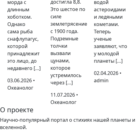
достигла 8,8.
морда с
водой
Это шестое по
длинным
астероидами
силе
хоботком.
и ледяными
землетрясение
Однако
кометами.
с 1900 года.
сама рыба
Теперь
Подземные
снафлупагус,
ученые
толчки
которой
заявляют, что
вызвали
принадлежит
у молодой
цунами,
это лицо, до
планеты […]
которое
недавнего […]
02.04.2026 •
устремилось
03.06.2026 •
admin
через […]
Океанолог
11.07.2026 •
Океанолог
О проекте
Научно-популярный портал о стихиях нашей планеты и
вселенной.