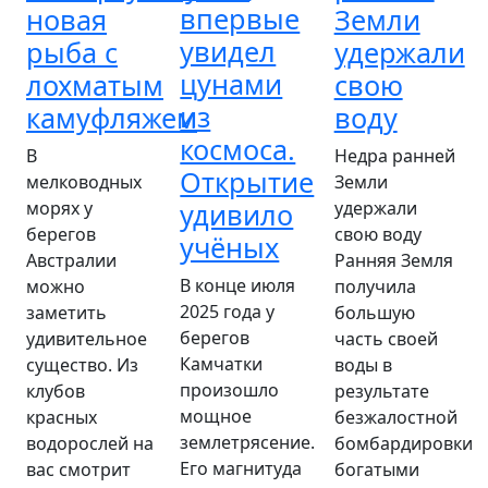
впервые
новая
Земли
увидел
рыба с
удержали
цунами
лохматым
свою
из
камуфляжем
воду
космоса.
В
Недра ранней
Открытие
мелководных
Земли
морях у
удивило
удержали
берегов
свою воду
учёных
Австралии
Ранняя Земля
В конце июля
можно
получила
2025 года у
заметить
большую
берегов
удивительное
часть своей
Камчатки
существо. Из
воды в
произошло
клубов
результате
мощное
красных
безжалостной
землетрясение.
водорослей на
бомбардировки
Его магнитуда
вас смотрит
богатыми