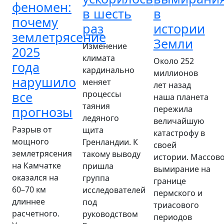
феномен:
в шесть
в
почему
раз
истории
землетрясение
Земли
Изменение
2025
климата
Около 252
года
кардинально
миллионов
нарушило
меняет
лет назад
все
процессы
наша планета
таяния
прогнозы
пережила
ледяного
величайшую
Разрыв от
щита
катастрофу в
мощного
Гренландии. К
своей
землетрясения
такому выводу
истории. Массов
на Камчатке
пришла
вымирание на
оказался на
группа
границе
60–70 км
исследователей
пермского и
длиннее
под
триасового
расчетного.
руководством
периодов