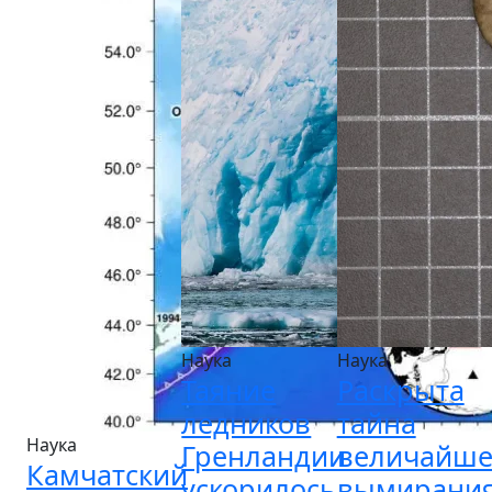
Наука
Наука
Таяние
Раскрыта
ледников
тайна
Наука
Гренландии
величайше
Камчатский
ускорилось
вымирани