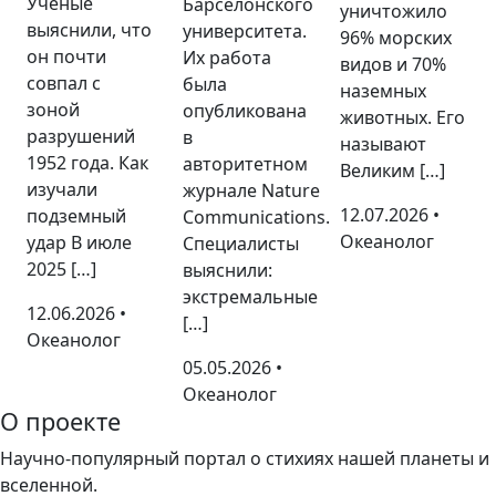
Ученые
Барселонского
уничтожило
выяснили, что
университета.
96% морских
он почти
Их работа
видов и 70%
совпал с
была
наземных
зоной
опубликована
животных. Его
разрушений
в
называют
1952 года. Как
авторитетном
Великим […]
изучали
журнале Nature
12.07.2026 •
подземный
Communications.
Океанолог
удар В июле
Специалисты
2025 […]
выяснили:
экстремальные
12.06.2026 •
[…]
Океанолог
05.05.2026 •
Океанолог
О проекте
Научно-популярный портал о стихиях нашей планеты и
вселенной.