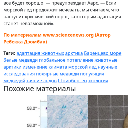
все будет хорошо, — предупреждает Аарс. — Если
морской лед продолжит исчезать, мы считаем, что
наступит критический порог, за которым адаптация
станет невозможной».
По материалам
www.sciencenews.org
(Автор
Ребекка Дзомбак)
Теги:
адаптация животных
арктика
Баренцево море
белые медведи
глобальное потепление
животные
арктики
изменение климата
морской лед
научные
исследования
полярные медведи
популяция
медведей
таяние льдов
Шпицберген
экология
Похожие материалы