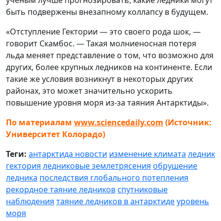
ученым лучше прогнозировать, какие ледники могут
быть подвержены внезапному коллапсу в будущем.
«Отступление Гектории — это своего рода шок, —
говорит Скамбос. — Такая молниеносная потеря
льда меняет представление о том, что возможно для
других, более крупных ледников на континенте. Если
такие же условия возникнут в некоторых других
районах, это может значительно ускорить
повышение уровня моря из-за таяния Антарктиды».
По материалам
www.sciencedaily.com
(Источник:
Университет Колорадо)
Теги:
антарктида новости
изменение климата
ледник
гектория
ледниковые землетрясения
обрушение
ледника
последствия глобального потепления
рекордное таяние ледников
спутниковые
наблюдения
таяние ледников в антарктиде
уровень
моря