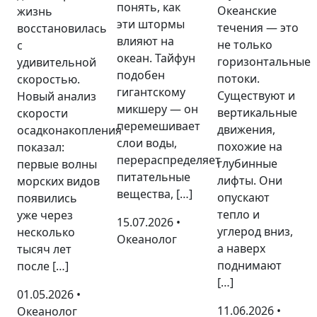
понять, как
Океанские
жизнь
эти штормы
течения — это
восстановилась
влияют на
не только
с
океан. Тайфун
горизонтальные
удивительной
подобен
потоки.
скоростью.
гигантскому
Существуют и
Новый анализ
микшеру — он
вертикальные
скорости
перемешивает
движения,
осадконакопления
слои воды,
похожие на
показал:
перераспределяет
глубинные
первые волны
питательные
лифты. Они
морских видов
вещества, […]
опускают
появились
тепло и
уже через
15.07.2026 •
углерод вниз,
несколько
Океанолог
а наверх
тысяч лет
поднимают
после […]
[…]
01.05.2026 •
11.06.2026 •
Океанолог