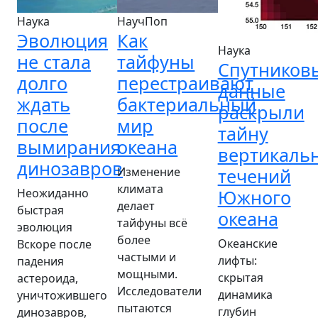
Наука
НаучПоп
Эволюция
Как
Наука
не стала
тайфуны
Спутников
долго
перестраивают
данные
ждать
бактериальный
раскрыли
после
мир
тайну
вымирания
океана
вертикаль
динозавров
Изменение
течений
климата
Неожиданно
Южного
делает
быстрая
океана
тайфуны всё
эволюция
более
Океанские
Вскоре после
частыми и
лифты:
падения
мощными.
скрытая
астероида,
Исследователи
динамика
уничтожившего
пытаются
глубин
динозавров,