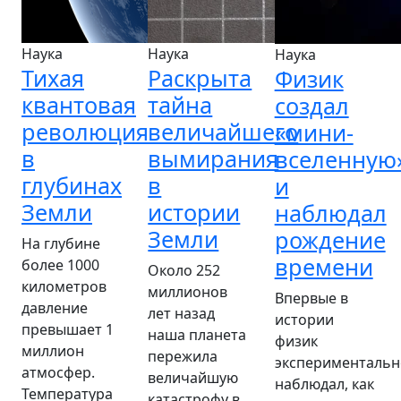
Наука
Наука
Наука
Тихая
Раскрыта
Физик
квантовая
тайна
создал
революция
величайшего
«мини-
в
вымирания
вселенную
глубинах
в
и
Земли
истории
наблюдал
Земли
рождение
На глубине
времени
более 1000
Около 252
километров
миллионов
Впервые в
давление
лет назад
истории
превышает 1
наша планета
физик
миллион
пережила
экспериментальн
атмосфер.
величайшую
наблюдал, как
Температура
катастрофу в