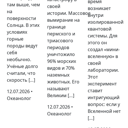
время
там выше, чем
своей
возникает
на
истории. Массовое
внутри
поверхности
вымирание на
изолированной
Солнца. В этих
границе
квантовой
условиях
пермского и
системы. Для
горные
триасового
этого он
породы ведут
периодов
создал «мини-
себя
уничтожило
вселенную» в
необычно.
96% морских
своей
Учёные долго
видов и 70%
лаборатории.
считали, что
наземных
Этот
скорость […]
животных. Его
эксперимент
называют
ставит
12.07.2026 •
Великим […]
интригующий
Океанолог
вопрос: если у
12.07.2026 •
Вселенной нет
Океанолог
[…]