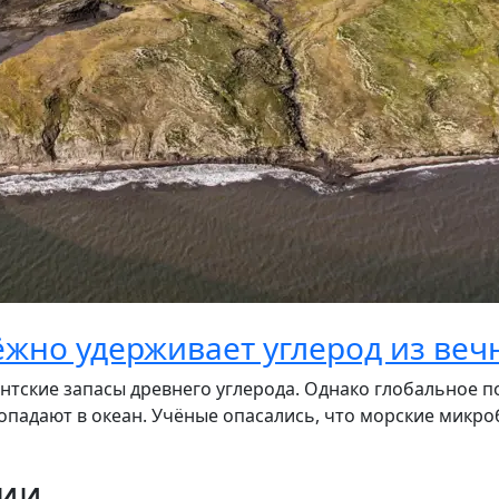
ёжно удерживает углерод из ве
нтские запасы древнего углерода. Однако глобальное по
падают в океан. Учёные опасались, что морские микроб
ции