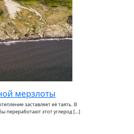
чной мерзлоты
тепление заставляет её таять. В
ы переработают этот углерод […]