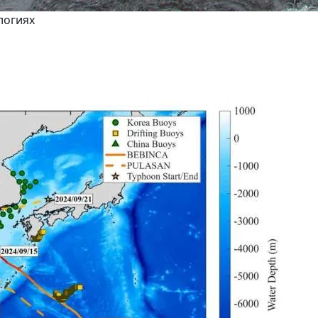
логиях