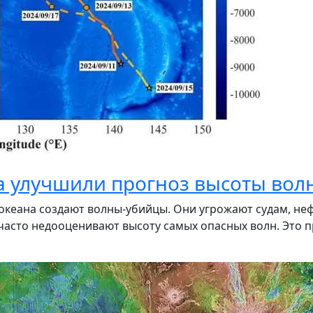
 улучшили прогноз высоты волн
о океана создают волны-убийцы. Они угрожают судам, 
асто недооценивают высоту самых опасных волн. Это п