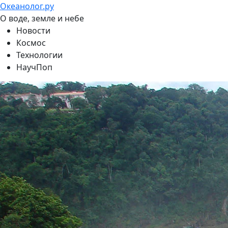
Океанолог.ру
О воде, земле и небе
Новости
Космос
Технологии
НаучПоп