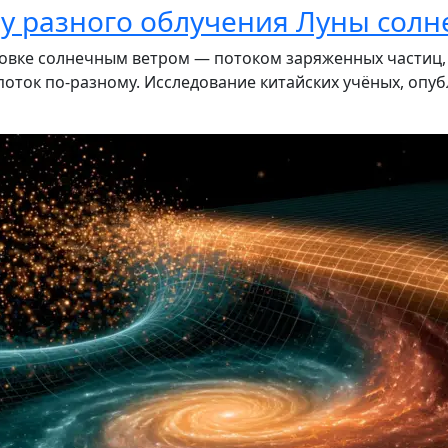
ну разного облучения Луны сол
вке солнечным ветром — потоком заряженных частиц, к
оток по-разному. Исследование китайских учёных, опуб