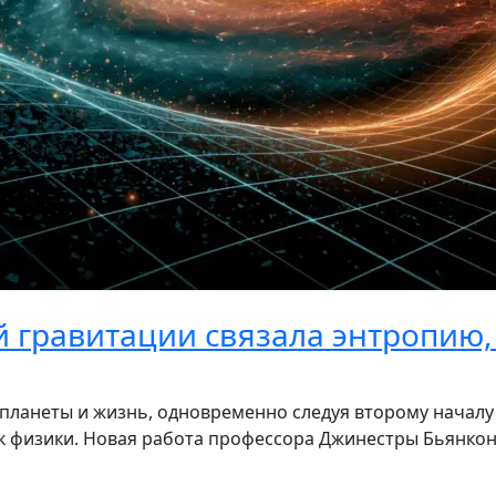
й гравитации связала энтропию,
, планеты и жизнь, одновременно следуя второму начал
ок физики. Новая работа профессора Джинестры Бьянкон