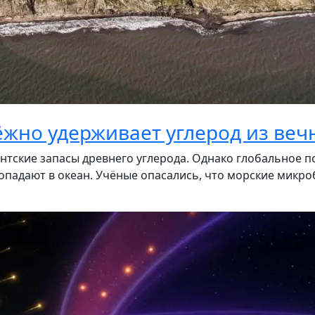
ёжно удерживает углерод из ве
нтские запасы древнего углерода. Однако глобальное по
падают в океан. Учёные опасались, что морские микроб