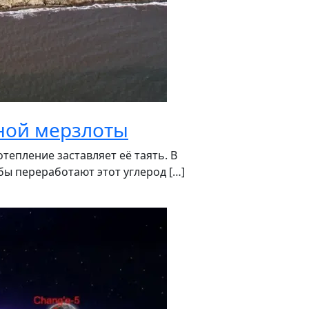
чной мерзлоты
тепление заставляет её таять. В
ы переработают этот углерод […]