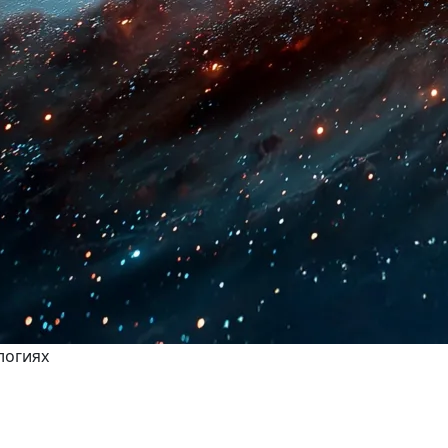
логиях