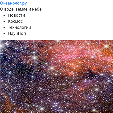
Океанолог.ру
О воде, земле и небе
Новости
Космос
Технологии
НаучПоп