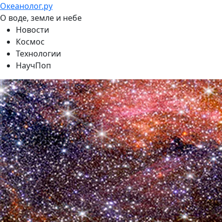
Океанолог.ру
О воде, земле и небе
Новости
Космос
Технологии
НаучПоп