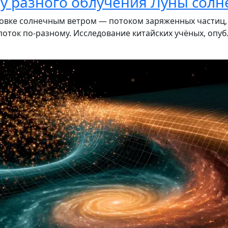
ну разного облучения Луны сол
вке солнечным ветром — потоком заряженных частиц, к
оток по-разному. Исследование китайских учёных, опуб