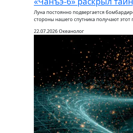
«Чанъэ-6» раскрыл тай
Луна постоянно подвергается бомбардиро
стороны нашего спутника получают этот п
22.07.2026
Океанолог