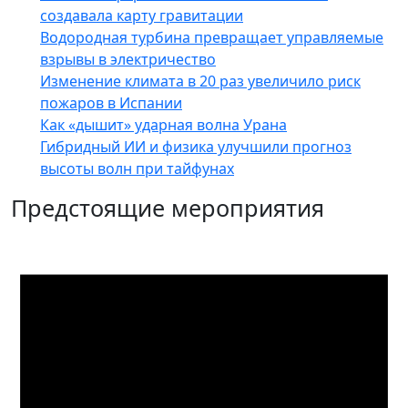
создавала карту гравитации
Водородная турбина превращает управляемые
взрывы в электричество
Изменение климата в 20 раз увеличило риск
пожаров в Испании
Как «дышит» ударная волна Урана
Гибридный ИИ и физика улучшили прогноз
высоты волн при тайфунах
Предстоящие мероприятия