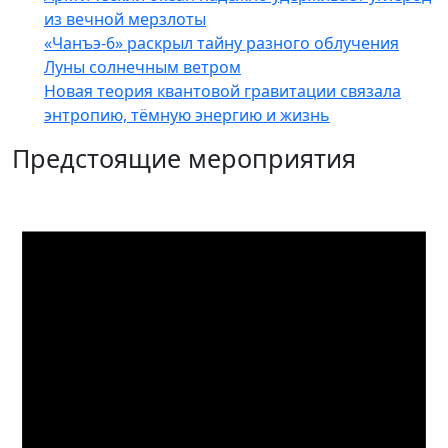
из вечной мерзлоты
«Чанъэ-6» раскрыл тайну разного облучения
Луны солнечным ветром
Новая теория квантовой гравитации связала
энтропию, тёмную энергию и жизнь
Предстоящие мероприятия