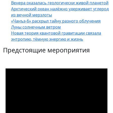
Венера оказалась геологически живой планетой
Арктический океан надёжно удерживает углерод
из вечной мерзлоты
«Чанъэ-6» раскрыл тайну разного облучения
Луны солнечным ветром
Новая теория квантовой гравитации связала
энтропию, тёмную энергию и жизнь
Предстоящие мероприятия