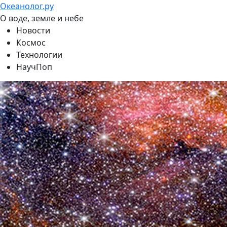
Океанолог.ру
О воде, земле и небе
Новости
Космос
Технологии
НаучПоп