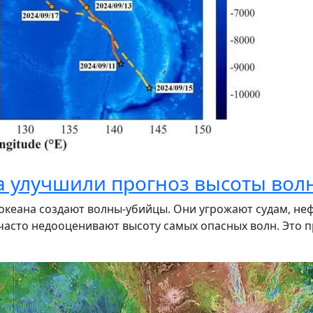
 улучшили прогноз высоты волн
о океана создают волны-убийцы. Они угрожают судам, 
асто недооценивают высоту самых опасных волн. Это п