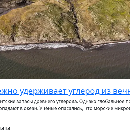
ёжно удерживает углерод из ве
нтские запасы древнего углерода. Однако глобальное по
падают в океан. Учёные опасались, что морские микроб
ции