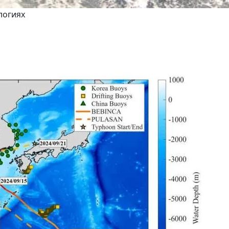
логиях