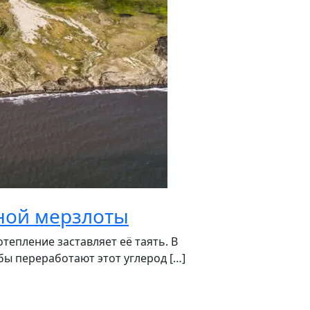
чной мерзлоты
тепление заставляет её таять. В
ы переработают этот углерод […]