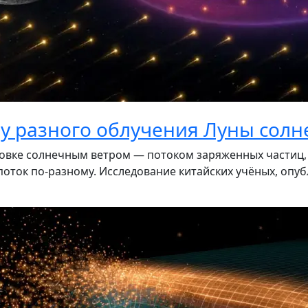
ну разного облучения Луны сол
вке солнечным ветром — потоком заряженных частиц, к
оток по-разному. Исследование китайских учёных, опуб