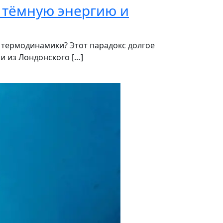
 тёмную энергию и
у термодинамики? Этот парадокс долгое
и из Лондонского […]