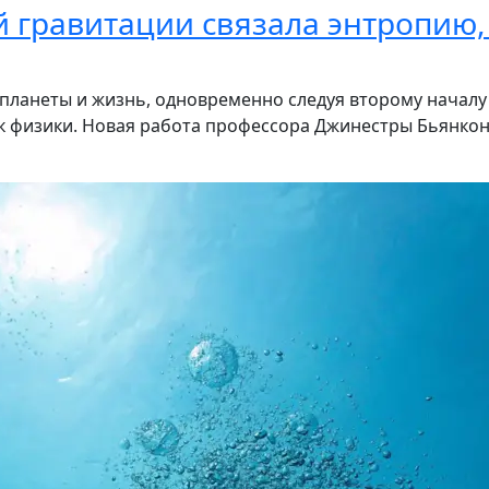
й гравитации связала энтропию,
, планеты и жизнь, одновременно следуя второму начал
ок физики. Новая работа профессора Джинестры Бьянкон