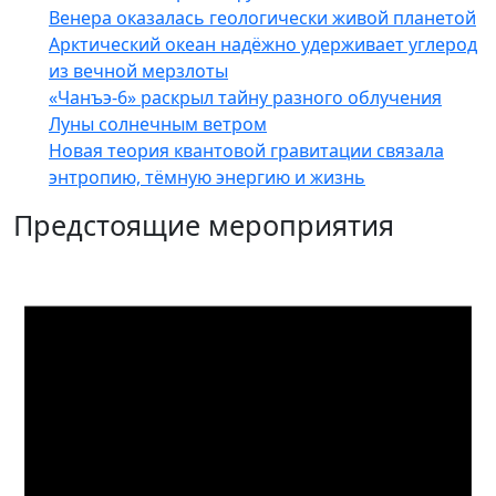
Венера оказалась геологически живой планетой
Арктический океан надёжно удерживает углерод
из вечной мерзлоты
«Чанъэ-6» раскрыл тайну разного облучения
Луны солнечным ветром
Новая теория квантовой гравитации связала
энтропию, тёмную энергию и жизнь
Предстоящие мероприятия