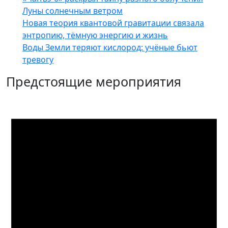
Луны солнечным ветром
Новая теория квантовой гравитации связала
энтропию, тёмную энергию и жизнь
Воды Земли теряют кислород: учёные бьют
тревогу
Предстоящие мероприятия