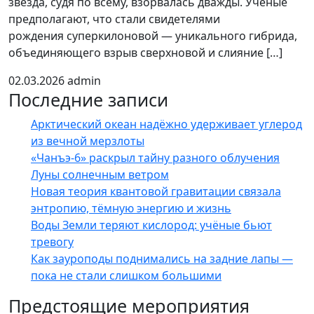
звезда, судя по всему, взорвалась дважды. Ученые
предполагают, что стали свидетелями
рождения суперкилоновой — уникального гибрида,
объединяющего взрыв сверхновой и слияние […]
02.03.2026
admin
Последние записи
Арктический океан надёжно удерживает углерод
из вечной мерзлоты
«Чанъэ-6» раскрыл тайну разного облучения
Луны солнечным ветром
Новая теория квантовой гравитации связала
энтропию, тёмную энергию и жизнь
Воды Земли теряют кислород: учёные бьют
тревогу
Как зауроподы поднимались на задние лапы —
пока не стали слишком большими
Предстоящие мероприятия