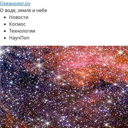
Океанолог.ру
О воде, земле и небе
Новости
Космос
Технологии
НаучПоп