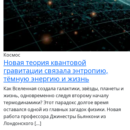
Космос
Новая теория квантовой
гравитации связала энтропию,
тёмную энергию и жизнь
Как Вселенная создала галактики, звёзды, планеты и
жизнь, одновременно следуя второму началу
термодинамики? Этот парадокс долгое время
оставался одной из главных загадок физики. Новая
работа профессора Джинестры Бьянкони из
Лондонского […]