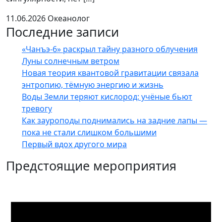
11.06.2026
Океанолог
Последние записи
«Чанъэ-6» раскрыл тайну разного облучения
Луны солнечным ветром
Новая теория квантовой гравитации связала
энтропию, тёмную энергию и жизнь
Воды Земли теряют кислород: учёные бьют
тревогу
Как зауроподы поднимались на задние лапы —
пока не стали слишком большими
Первый вдох другого мира
Предстоящие мероприятия