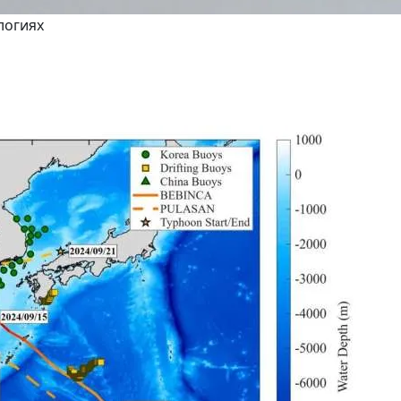
логиях