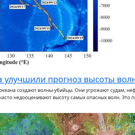
 улучшили прогноз высоты волн
о океана создают волны-убийцы. Они угрожают судам, 
асто недооценивают высоту самых опасных волн. Это п