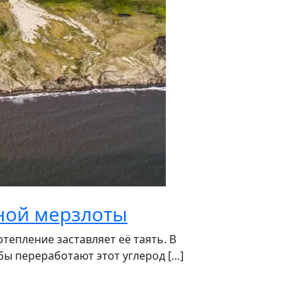
чной мерзлоты
тепление заставляет её таять. В
ы переработают этот углерод […]