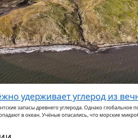
ёжно удерживает углерод из ве
нтские запасы древнего углерода. Однако глобальное по
падают в океан. Учёные опасались, что морские микроб
ции