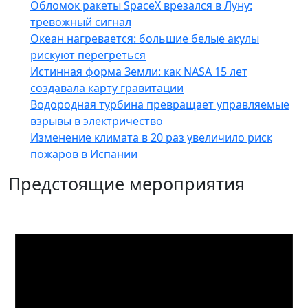
Обломок ракеты SpaceX врезался в Луну:
тревожный сигнал
Океан нагревается: большие белые акулы
рискуют перегреться
Истинная форма Земли: как NASA 15 лет
создавала карту гравитации
Водородная турбина превращает управляемые
взрывы в электричество
Изменение климата в 20 раз увеличило риск
пожаров в Испании
Предстоящие мероприятия