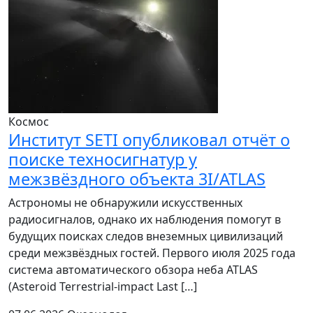
Космос
Институт SETI опубликовал отчёт о
поиске техносигнатур у
межзвёздного объекта 3I/ATLAS
Астрономы не обнаружили искусственных
радиосигналов, однако их наблюдения помогут в
будущих поисках следов внеземных цивилизаций
среди межзвёздных гостей. Первого июля 2025 года
система автоматического обзора неба ATLAS
(Asteroid Terrestrial-impact Last […]