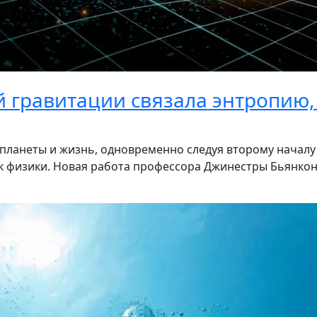
й гравитации связала энтропию,
, планеты и жизнь, одновременно следуя второму начал
ок физики. Новая работа профессора Джинестры Бьянкон