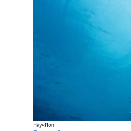
НаучПоп