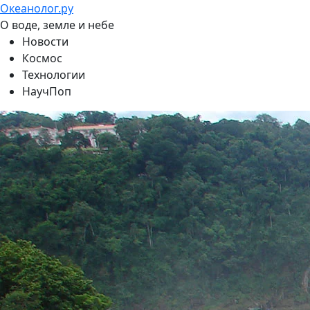
Океанолог.ру
О воде, земле и небе
Новости
Космос
Технологии
НаучПоп