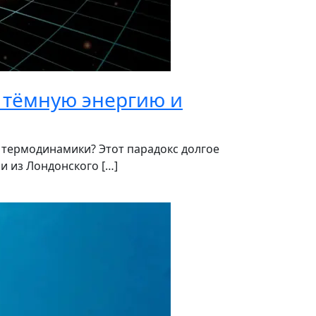
 тёмную энергию и
у термодинамики? Этот парадокс долгое
и из Лондонского […]