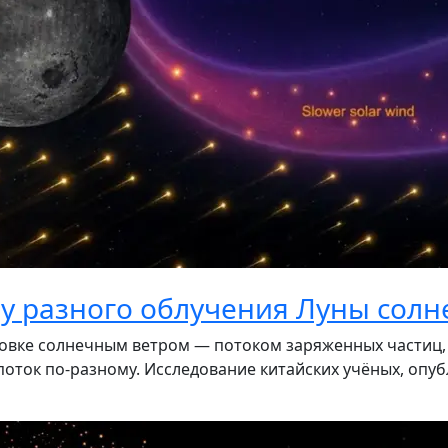
ну разного облучения Луны сол
вке солнечным ветром — потоком заряженных частиц, к
оток по-разному. Исследование китайских учёных, опуб