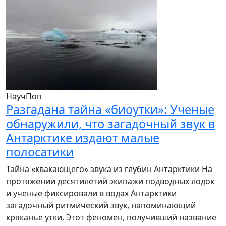
НаучПоп
Разгадана тайна «биоутки»: Ученые
обнаружили, что загадочный звук в
Антарктике издают малые
полосатики
Тайна «квакающего» звука из глубин Антарктики На
протяжении десятилетий экипажи подводных лодок
и ученые фиксировали в водах Антарктики
загадочный ритмический звук, напоминающий
кряканье утки. Этот феномен, получивший название