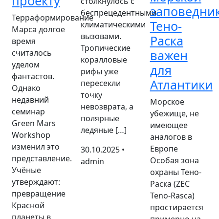
проекту
столкнулось с
заповедни
беспрецедентными
Терраформирование
Тено-
климатическими
Марса долгое
вызовами.
Раска
время
Тропические
важен
считалось
коралловые
уделом
для
рифы уже
фантастов.
Атлантики
пересекли
Однако
точку
недавний
Морское
невозврата, а
семинар
убежище, не
полярные
Green Mars
имеющее
ледяные […]
Workshop
аналогов в
изменил это
Европе
30.10.2025 •
представление.
Особая зона
admin
Учёные
охраны Тено-
утверждают:
Раска (ZEC
превращение
Teno-Rasca)
Красной
простирается
планеты в