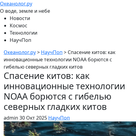
Океанолог.ру
О воде, земле и небе
Новости
Космос
Технологии
НаучПоп
Океанолог.ру
>
НаучПоп
>
Спасение китов: как
инновационные технологии NOAA борются с
гибелью северных гладких китов
Спасение китов: как
инновационные технологии
NOAA борются с гибелью
северных гладких китов
admin
30 Окт 2025
НаучПоп