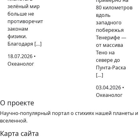
примерно на
зелёный мир
80 километров
больше не
вдоль
противоречит
западного
законам
побережья
физики.
Тенерифе —
Благодаря […]
от массива
Тено на
18.07.2026 •
севере до
Океанолог
Пунта-Раска
[…]
03.04.2026 •
Океанолог
О проекте
Научно-популярный портал о стихиях нашей планеты и
вселенной.
Карта сайта