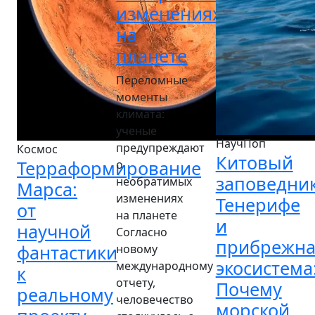
изменениях
на
планете
Переломные
моменты
климата:
ученые
НаучПоп
предупреждают
Космос
Китовый
Терраформирование
о
заповедни
необратимых
Марса:
изменениях
Тенерифе
от
на планете
и
научной
Согласно
прибрежна
фантастики
новому
экосистема
международному
к
отчету,
Почему
реальному
человечество
морской