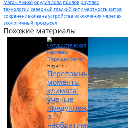
Мэган Амико
орудия лова
прилов
роуплес
технологии
северный гладкий кит
смертность китов
сохранение океана
устройства исключения черепах
экологичный промысел
Похожие материалы
НаучПоп
Переломные
моменты
климата:
ученые
предупреждают
о
необратимых