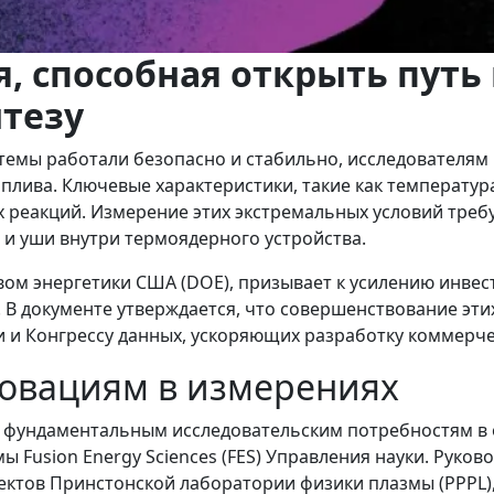
я, способная открыть путь
тезу
темы работали безопасно и стабильно, исследователя
плива. Ключевые характеристики, такие как температур
реакций. Измерение этих экстремальных условий требу
а и уши внутри термоядерного устройства.
ом энергетики США (DOE), призывает к усилению инвес
 В документе утверждается, что совершенствование эт
и и Конгрессу данных, ускоряющих разработку коммерч
овациям в измерениях
о фундаментальным исследовательским потребностям в
ы Fusion Energy Sciences (FES) Управления науки. Руко
ектов Принстонской лаборатории физики плазмы (PPPL)