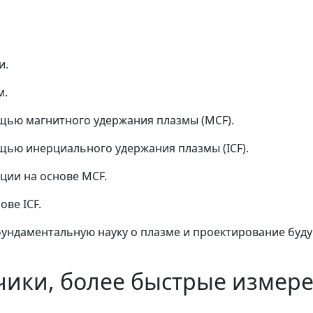
и.
м.
щью магнитного удержания плазмы (MCF).
щью инерциального удержания плазмы (ICF).
ции на основе MCF.
ве ICF.
фундаментальную науку о плазме и проектирование буд
чики, более быстрые измер