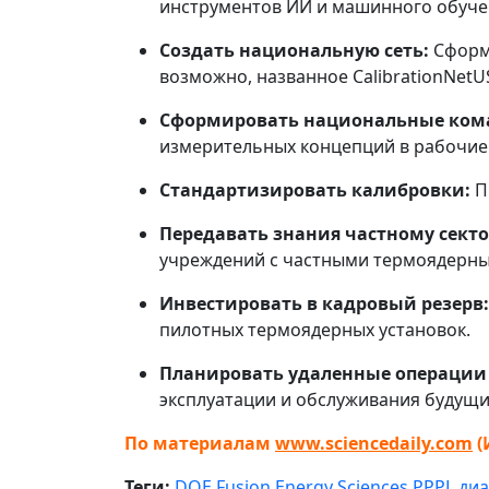
инструментов ИИ и машинного обучен
Создать национальную сеть:
Сформи
возможно, названное CalibrationNetU
Сформировать национальные ком
измерительных концепций в рабочие 
Стандартизировать калибровки:
П
Передавать знания частному секто
учреждений с частными термоядерн
Инвестировать в кадровый резерв:
пилотных термоядерных установок.
Планировать удаленные операции 
эксплуатации и обслуживания будущи
По материалам
www.sciencedaily.com
(
Теги:
DOE
Fusion Energy Sciences
PPPL
диа