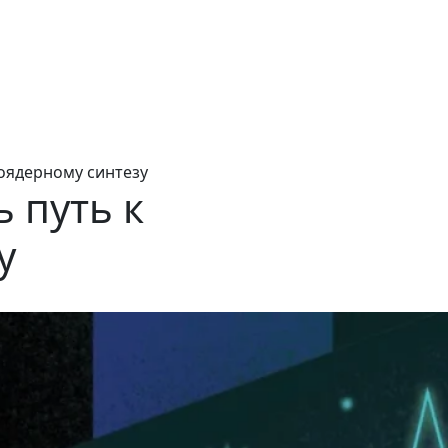
оядерному синтезу
 путь к
у