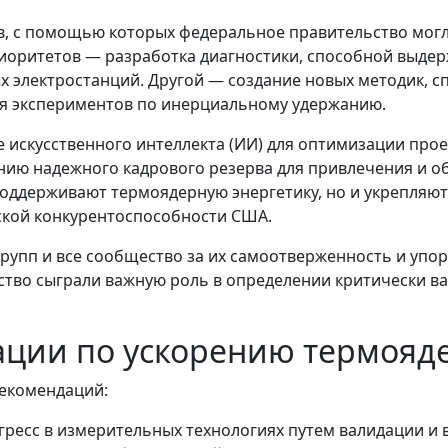
в, с помощью которых федеральное правительство могл
риоритетов — разработка диагностики, способной выде
 электростанций. Другой — создание новых методик, 
я экспериментов по инерциальному удержанию.
е искусственного интеллекта (ИИ) для оптимизации пр
данию надежного кадрового резерва для привлечения и 
поддерживают термоядерную энергетику, но и укрепляю
ской конкурентоспособности США.
групп и все сообщество за их самоотверженность и упор
ество сыграли важную роль в определении критически 
ции по ускорению термояд
рекомендаций:
гресс в измерительных технологиях путем валидации и