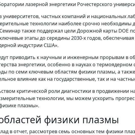
оратории лазерной энергетики Рочестерского универси
з университетов, частных компаний и национальных лаб
мерительные технологии наиболее срочно необходимы д
 Семинар также поддержал цели Дорожной карты DOE по
 ключевые этапы до середины 2030-х годов, обеспечивая
дерной индустрии США».
удут приводить к научным и инженерным прорывам в об
ства энергетики, особенно в науках о термоядерном с
ды по семи ключевым областям физики плазмы, а также
ельное влияние как на государственные, так и на част
ьством критической роли диагностики в продвижении н
измерительные технологии, мы можем ускорить прогрес
 физике плазмы».
областей физики плазмы
клад в отчет, рассмотрев семь основных тем физики пл