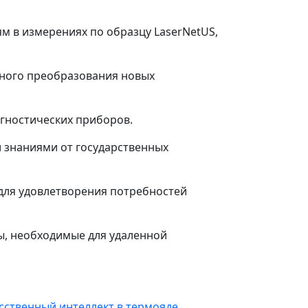
 в измерениях по образцу LaserNetUS,
ного преобразования новых
гностических приборов.
 знаниями от государственных
для удовлетворения потребностей
ы, необходимые для удаленной
сственный интеллект в термояде