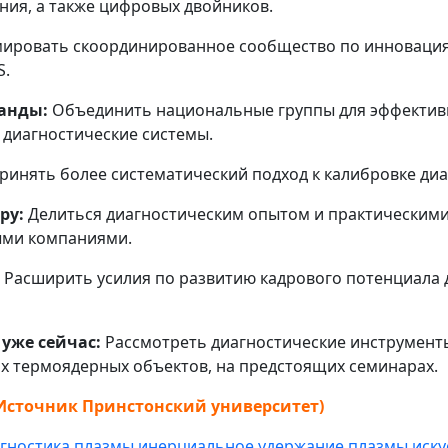
ия, а также цифровых двойников.
ровать скоординированное сообщество по инновациям
S.
анды:
Объединить национальные группы для эффектив
диагностические системы.
ринять более систематический подход к калибровке диа
ру:
Делиться диагностическим опытом и практическими
ыми компаниями.
Расширить усилия по развитию кадрового потенциала 
уже сейчас:
Рассмотреть диагностические инструмент
х термоядерных объектов, на предстоящих семинарах.
Источник Принстонский университет)
гностика плазмы
инерциальное удержание плазмы
иску