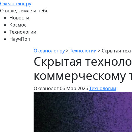
Океанолог.ру
О воде, земле и небе
Новости
Космос
Технологии
НаучПоп
Океанолог.ру
>
Технологии
>
Скрытая тех
Скрытая техноло
коммерческому 
Океанолог
06 Мар 2026
Технологии