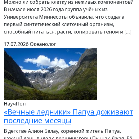
Можно ли собрать клетку из неживых компонентов?
В начале июля 2026 года группа учёных из
Университета Миннесоты объявила, что создала
первый синтетический клеточный организм,
способный питаться, расти, копировать геном и […]
17.07.2026
Океанолог
НаучПоп
«Вечные ледники» Папуа доживают
последние месяцы
В детстве Алион Белау, коренной житель Папуа,
каждый день видел с вершину горы Пунчак-Джая. Её