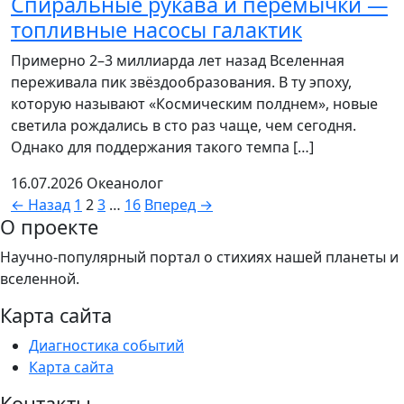
Спиральные рукава и перемычки —
топливные насосы галактик
Примерно 2–3 миллиарда лет назад Вселенная
переживала пик звёздообразования. В ту эпоху,
которую называют «Космическим полднем», новые
светила рождались в сто раз чаще, чем сегодня.
Однако для поддержания такого темпа […]
16.07.2026
Океанолог
Пагинация
← Назад
1
2
3
…
16
Вперед →
О проекте
записей
Научно-популярный портал о стихиях нашей планеты и
вселенной.
Карта сайта
Диагностика событий
Карта сайта
Контакты