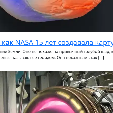
как NASA 15 лет создавала карт
ие Земли. Оно не похоже на привычный голубой шар, к
ёные называют её геоидом. Она показывает, как […]