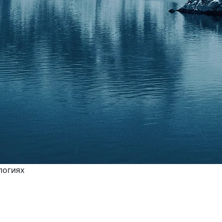
логиях