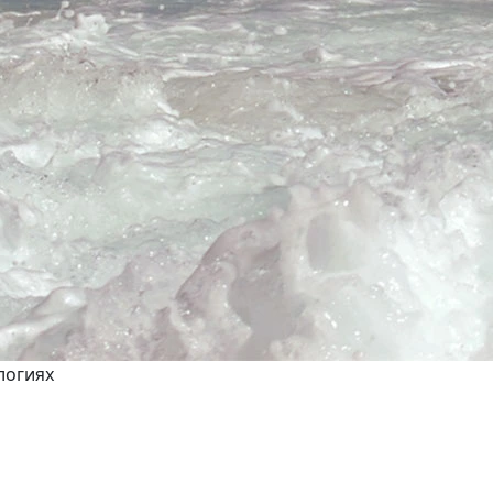
логиях