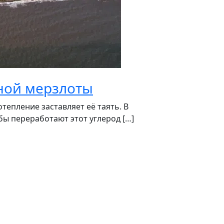
чной мерзлоты
тепление заставляет её таять. В
ы переработают этот углерод […]