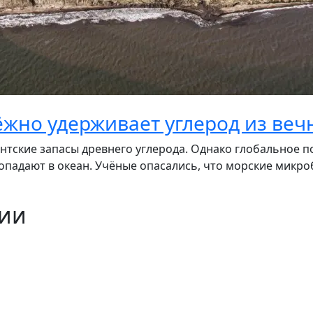
ёжно удерживает углерод из ве
нтские запасы древнего углерода. Однако глобальное по
падают в океан. Учёные опасались, что морские микроб
ции