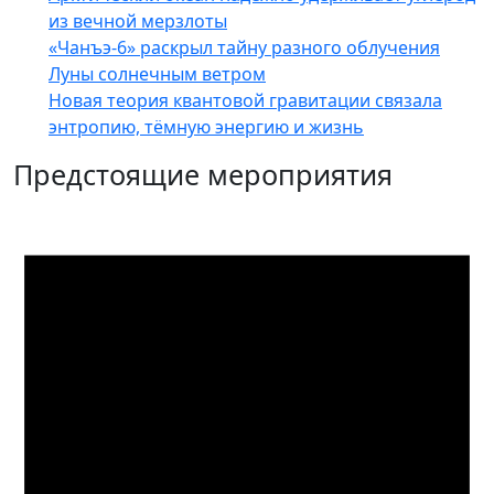
из вечной мерзлоты
«Чанъэ-6» раскрыл тайну разного облучения
Луны солнечным ветром
Новая теория квантовой гравитации связала
энтропию, тёмную энергию и жизнь
Предстоящие мероприятия