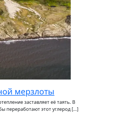
чной мерзлоты
тепление заставляет её таять. В
ы переработают этот углерод […]