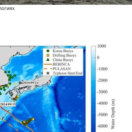
логиях