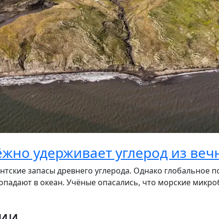
ёжно удерживает углерод из ве
нтские запасы древнего углерода. Однако глобальное по
падают в океан. Учёные опасались, что морские микроб
ции