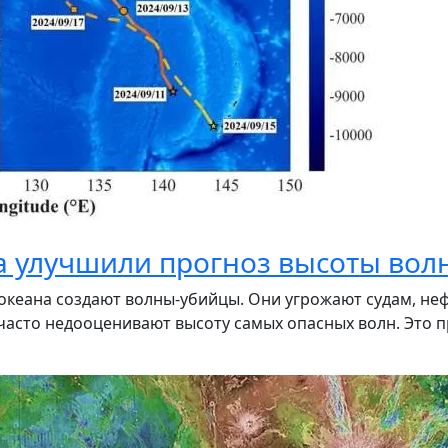
 улучшили прогноз высоты волн
о океана создают волны-убийцы. Они угрожают судам, 
асто недооценивают высоту самых опасных волн. Это п