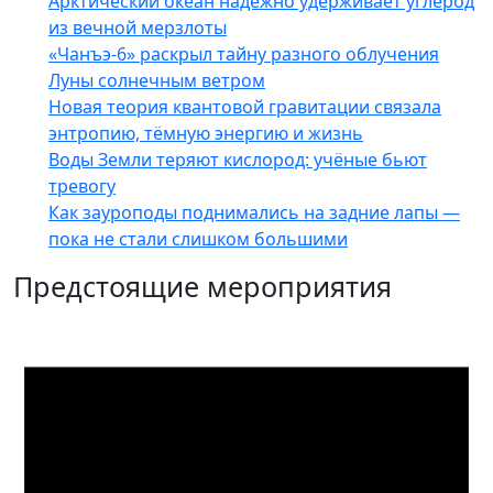
Арктический океан надёжно удерживает углерод
из вечной мерзлоты
«Чанъэ-6» раскрыл тайну разного облучения
Луны солнечным ветром
Новая теория квантовой гравитации связала
энтропию, тёмную энергию и жизнь
Воды Земли теряют кислород: учёные бьют
тревогу
Как зауроподы поднимались на задние лапы —
пока не стали слишком большими
Предстоящие мероприятия