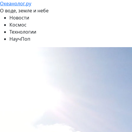
Океанолог.ру
О воде, земле и небе
Новости
Космос
Технологии
НаучПоп