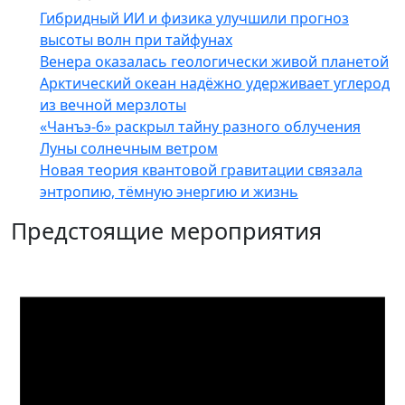
Гибридный ИИ и физика улучшили прогноз
высоты волн при тайфунах
Венера оказалась геологически живой планетой
Арктический океан надёжно удерживает углерод
из вечной мерзлоты
«Чанъэ-6» раскрыл тайну разного облучения
Луны солнечным ветром
Новая теория квантовой гравитации связала
энтропию, тёмную энергию и жизнь
Предстоящие мероприятия