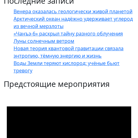
Последние записи
Венера оказалась геологически живой планетой
Арктический океан надёжно удерживает углерод
из вечной мерзлоты
«Чанъэ-6» раскрыл тайну разного облучения
Луны солнечным ветром
Новая теория квантовой гравитации связала
энтропию, тёмную энергию и жизнь
Воды Земли теряют кислород: учёные бьют
тревогу
Предстоящие мероприятия