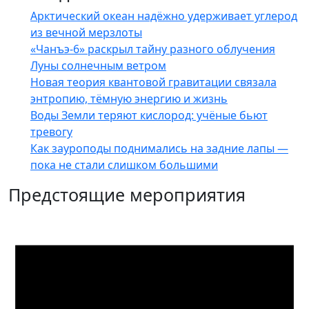
Арктический океан надёжно удерживает углерод
из вечной мерзлоты
«Чанъэ-6» раскрыл тайну разного облучения
Луны солнечным ветром
Новая теория квантовой гравитации связала
энтропию, тёмную энергию и жизнь
Воды Земли теряют кислород: учёные бьют
тревогу
Как зауроподы поднимались на задние лапы —
пока не стали слишком большими
Предстоящие мероприятия