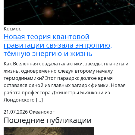
Космос
Новая теория квантовой
гравитации связала энтропию,
тёмную энергию и жизнь
Как Вселенная создала галактики, звёзды, планеты и
жизнь, одновременно следуя второму началу
термодинамики? Этот парадокс долгое время
оставался одной из главных загадок физики. Новая
работа профессора Джинестры Бьянкони из
Лондонского […]
21.07.2026
Океанолог
Последние публикации