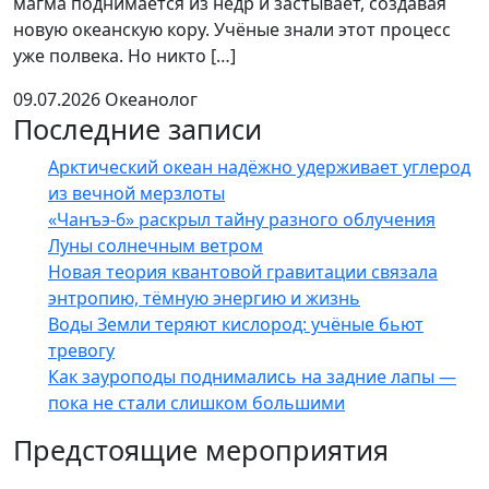
магма поднимается из недр и застывает, создавая
новую океанскую кору. Учёные знали этот процесс
уже полвека. Но никто […]
09.07.2026
Океанолог
Последние записи
Арктический океан надёжно удерживает углерод
из вечной мерзлоты
«Чанъэ-6» раскрыл тайну разного облучения
Луны солнечным ветром
Новая теория квантовой гравитации связала
энтропию, тёмную энергию и жизнь
Воды Земли теряют кислород: учёные бьют
тревогу
Как зауроподы поднимались на задние лапы —
пока не стали слишком большими
Предстоящие мероприятия