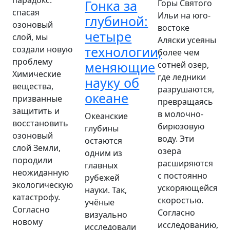
парадокс:
Гонка за
Горы Святого
спасая
Ильи на юго-
глубиной:
озоновый
востоке
четыре
слой, мы
Аляски усеяны
технологии,
создали новую
более чем
проблему
меняющие
сотней озер,
Химические
где ледники
науку об
вещества,
разрушаются,
океане
призванные
превращаясь
защитить и
в молочно-
Океанские
восстановить
бирюзовую
глубины
озоновый
воду. Эти
остаются
слой Земли,
озера
одним из
породили
расширяются
главных
неожиданную
с постоянно
рубежей
экологическую
ускоряющейся
науки. Так,
катастрофу.
скоростью.
учёные
Согласно
Согласно
визуально
новому
исследованию,
исследовали