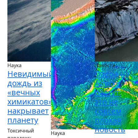
Наука
Новости
Невидимый
Озера на
дождь из
Аляске
«вечных
растут:
химикатов»
это не
накрывает
совсем
планету
плохая
новость
Токсичный
Наука