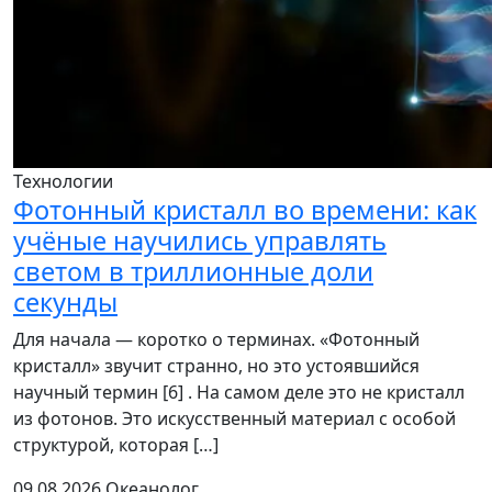
Технологии
Фотонный кристалл во времени: как
учёные научились управлять
светом в триллионные доли
секунды
Для начала — коротко о терминах. «Фотонный
кристалл» звучит странно, но это устоявшийся
научный термин [6] . На самом деле это не кристалл
из фотонов. Это искусственный материал с особой
структурой, которая […]
09.08.2026
Океанолог