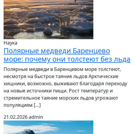
Наука
Полярные медведи Баренцево
море: почему они толстеют без льда
Полярные медведи в Баренцевом море толстеют,
несмотря на быстрое таяние льдов Арктические
хищники, возможно, выживают благодаря переходу
на новые источники пищи. Рост температур и
стремительное таяние морских льдов угрожают
популяциям […]
21.02.2026
admin