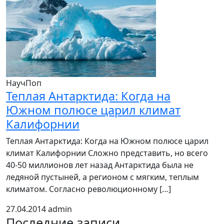
НаучПоп
Теплая Антарктида: Когда на
Южном полюсе царил климат
Калифорнии
Теплая Антарктида: Когда на Южном полюсе царил
климат Калифорнии Сложно представить, но всего
40-50 миллионов лет назад Антарктида была не
ледяной пустыней, а регионом с мягким, теплым
климатом. Согласно революционному […]
27.04.2014
admin
Последние записи