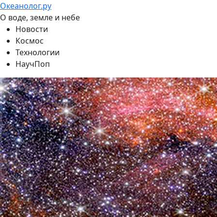
Океанолог.ру
О воде, земле и небе
Новости
Космос
Технологии
НаучПоп