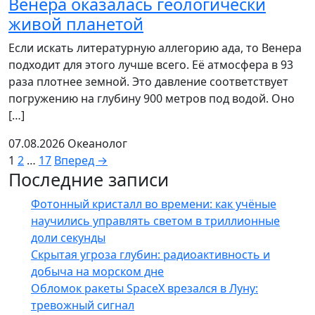
Венера оказалась геологически
живой планетой
Если искать литературную аллегорию ада, то Венера
подходит для этого лучше всего. Её атмосфера в 93
раза плотнее земной. Это давление соответствует
погружению на глубину 900 метров под водой. Оно
[…]
07.08.2026
Океанолог
Пагинация
1
2
…
17
Вперед →
Последние записи
записей
Фотонный кристалл во времени: как учёные
научились управлять светом в триллионные
доли секунды
Скрытая угроза глубин: радиоактивность и
добыча на морском дне
Обломок ракеты SpaceX врезался в Луну:
тревожный сигнал