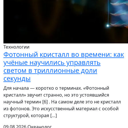
Технологии
Фотонный кристалл во времени: как
учёные научились управлять
светом в триллионные доли
секунды
Для начала — коротко о терминах. «Фотонный
кристалл» звучит странно, но это устоявшийся
научный термин [6] . На самом деле это не кристалл
из фотонов. Это искусственный материал с особой
структурой, которая […]
09.08.2026
Океанолог